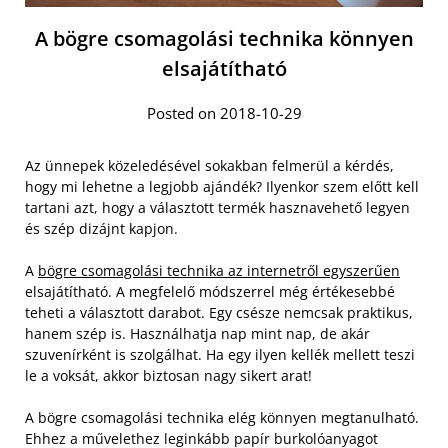
A bögre csomagolási technika könnyen
elsajátítható
Posted on 2018-10-29
Az ünnepek közeledésével sokakban felmerül a kérdés,
hogy mi lehetne a legjobb ajándék? Ilyenkor szem előtt kell
tartani azt, hogy a választott termék hasznavehető legyen
és szép dizájnt kapjon.
A
bögre csomagolási technika az internetről egyszerűen
elsajátítható. A megfelelő módszerrel még értékesebbé
teheti a választott darabot. Egy csésze nemcsak praktikus,
hanem szép is. Használhatja nap mint nap, de akár
szuvenírként is szolgálhat. Ha egy ilyen kellék mellett teszi
le a voksát, akkor biztosan nagy sikert arat!
A bögre csomagolási technika elég könnyen megtanulható.
Ehhez a művelethez leginkább papír burkolóanyagot