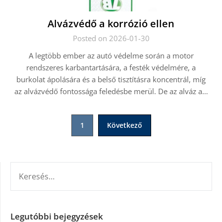
Alvázvédő a korrózió ellen
Posted on 2026-01-30
A legtöbb ember az autó védelme során a motor
rendszeres karbantartására, a festék védelmére, a
burkolat ápolására és a belső tisztításra koncentrál, míg
az alvázvédő fontossága feledésbe merül. De az alváz a…
Bejegyzések
1
Következő
lapozása
KERESÉS:
Legutóbbi bejegyzések