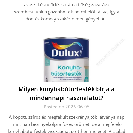
tavaszi készülődés során a bőség zavarával
szembesülünk a gazdaboltok polcai előtt állva, így a
döntés komoly szakértelmet igényel. A…
Milyen konyhabútorfesték bírja a
mindennapi használatot?
Posted on 2026-06-05
A kopott, zsíros és megfakult szekrényajtók látványa nap
mint nap beárnyékolja a főzés örömét, de a megfelelő
konyhabútorfesték visszaadja az otthon melegét. A család