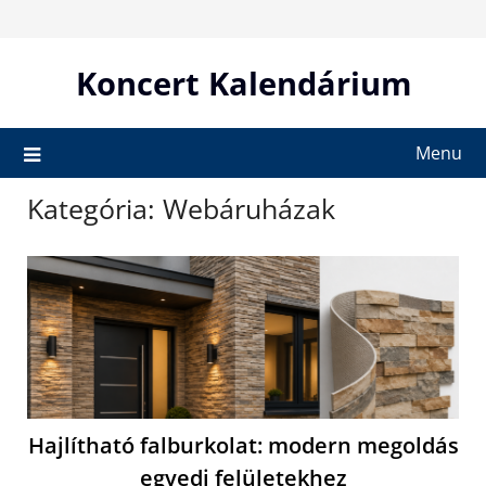
Skip
to
content
Koncert Kalendárium
Menu
Kategória:
Webáruházak
Hajlítható falburkolat: modern megoldás
egyedi felületekhez