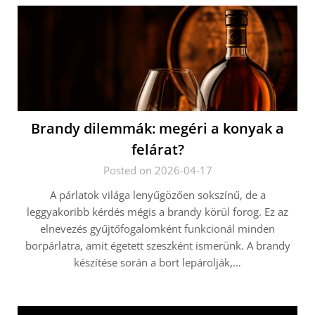
Brandy dilemmák: megéri a konyak a
felárat?
Posted on 2026-04-17
A párlatok világa lenyűgözően sokszínű, de a
leggyakoribb kérdés mégis a brandy körül forog. Ez az
elnevezés gyűjtőfogalomként funkcionál minden
borpárlatra, amit égetett szeszként ismerünk. A brandy
készítése során a bort lepárolják,…