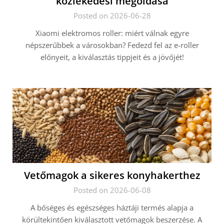
közlekedési megoldása
Posted on 2026-06-28
Xiaomi elektromos roller: miért válnak egyre
népszerűbbek a városokban? Fedezd fel az e-roller
előnyeit, a kiválasztás tippjeit és a jövőjét!
Vetőmagok a sikeres konyhakerthez
Posted on 2026-06-08
A bőséges és egészséges háztáji termés alapja a
körültekintően kiválasztott vetőmagok beszerzése. A