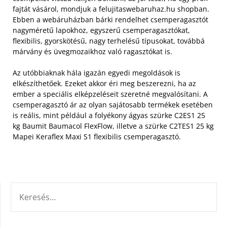
fajtát vásárol, mondjuk a felujitaswebaruhaz.hu shopban.
Ebben a webáruházban bárki rendelhet csemperagasztót
nagyméretű lapokhoz, egyszerű csemperagasztókat,
flexibilis, gyorskötésű, nagy terhelésű típusokat, továbbá
márvány és üvegmozaikhoz való ragasztókat is.
Az utóbbiaknak hála igazán egyedi megoldások is
elkészíthetőek. Ezeket akkor éri meg beszerezni, ha az
ember a speciális elképzeléseit szeretné megvalósítani. A
csemperagasztó ár az olyan sajátosabb termékek esetében
is reális, mint például a folyékony ágyas szürke C2ES1 25
kg Baumit Baumacol FlexFlow, illetve a szürke C2TES1 25 kg
Mapei Keraflex Maxi S1 flexibilis csemperagasztó.
KERESÉS: