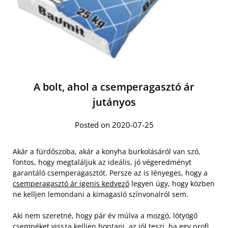
A bolt, ahol a csemperagasztó ár
jutányos
Posted on 2020-07-25
Akár a fürdőszoba, akár a konyha burkolásáról van szó,
fontos, hogy megtaláljuk az ideális, jó végeredményt
garantáló csemperagasztót. Persze az is lényeges, hogy a
csemperagasztó ár igenis kedvező
legyen úgy, hogy közben
ne kelljen lemondani a kimagasló színvonalról sem.
Aki nem szeretné, hogy pár év múlva a mozgó, lötyögő
csempéket vissza kelljen bontani, az jól teszi, ha egy profi