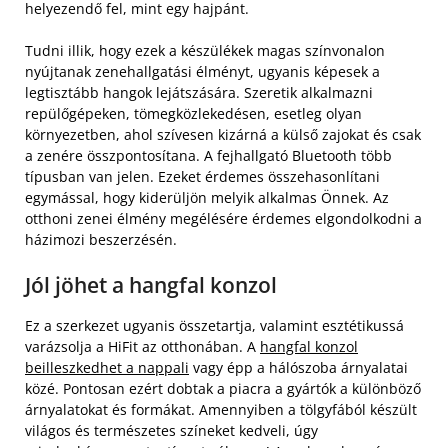
helyezendő fel, mint egy hajpánt.
Tudni illik, hogy ezek a készülékek magas színvonalon
nyújtanak zenehallgatási élményt, ugyanis képesek a
legtisztább hangok lejátszására. Szeretik alkalmazni
repülőgépeken, tömegközlekedésen, esetleg olyan
környezetben, ahol szívesen kizárná a külső zajokat és csak
a zenére összpontosítana. A fejhallgató Bluetooth több
típusban van jelen. Ezeket érdemes összehasonlítani
egymással, hogy kiderüljön melyik alkalmas Önnek. Az
otthoni zenei élmény megélésére érdemes elgondolkodni a
házimozi beszerzésén.
Jól jöhet a hangfal konzol
Ez a szerkezet ugyanis összetartja, valamint esztétikussá
varázsolja a HiFit az otthonában. A
hangfal konzol
beilleszkedhet a nappali
vagy épp a hálószoba árnyalatai
közé. Pontosan ezért dobtak a piacra a gyártók a különböző
árnyalatokat és formákat. Amennyiben a tölgyfából készült
világos és természetes színeket kedveli, úgy