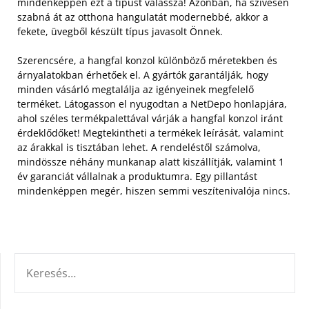
mindenképpen ezt a típust válassza! Azonban, ha szívesen
szabná át az otthona hangulatát modernebbé, akkor a
fekete, üvegből készült típus javasolt Önnek.
Szerencsére, a hangfal konzol különböző méretekben és
árnyalatokban érhetőek el. A gyártók garantálják, hogy
minden vásárló megtalálja az igényeinek megfelelő
terméket. Látogasson el nyugodtan a NetDepo honlapjára,
ahol széles termékpalettával várják a hangfal konzol iránt
érdeklődőket! Megtekintheti a termékek leírását, valamint
az árakkal is tisztában lehet. A rendeléstől számolva,
mindössze néhány munkanap alatt kiszállítják, valamint 1
év garanciát vállalnak a produktumra. Egy pillantást
mindenképpen megér, hiszen semmi veszítenivalója nincs.
KERESÉS: