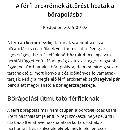
A férfi arckrémek áttörést hoztak a
bőrápolásba
Posted on 2025-09-02
A férfi arckrémek évekig tabunak számítottak és a
bőrápolás csak a nőknek volt fontos rutin. Pedig az
egészséges, tiszta és élénk bőrhöz mindenki joga van,
nemtől függetlenül. Manapság az urak is egyre nagyobb
figyelmet fordítanak a bőrápolásra, de még mindig sokan
tartanak tőle, mert bonyolult és időigényes folyamatnak
tartják. Pedig a megfelelő
férfi arckrémek segítségével pár
perc
alatt megőrizhető a bőr egészségessége.
Bőrápolási útmutató férfiaknak
A férfi bőrápolás már nem csupán a borotválkozás utáni
krém használatát jelenti. A régi szokások helyébe, amik
csak az after-shave használatára korlátozódtak, a
bőrtípusnak és szükségleteknek megfelelő lemosók,