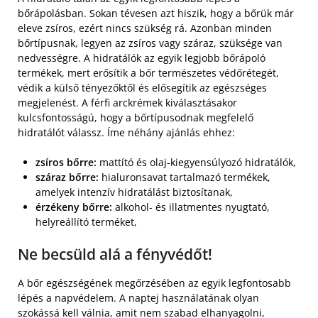
bőrápolásban. Sokan tévesen azt hiszik, hogy a bőrük már
eleve zsíros, ezért nincs szükség rá. Azonban minden
bőrtípusnak, legyen az zsíros vagy száraz, szüksége van
nedvességre. A hidratálók az egyik legjobb bőrápoló
termékek, mert erősítik a bőr természetes védőrétegét,
védik a külső tényezőktől és elősegítik az egészséges
megjelenést. A férfi arckrémek kiválasztásakor
kulcsfontosságú, hogy a bőrtípusodnak megfelelő
hidratálót válassz. Íme néhány ajánlás ehhez:
zsíros bőrre:
mattító és olaj-kiegyensúlyozó hidratálók,
száraz bőrre:
hialuronsavat tartalmazó termékek,
amelyek intenzív hidratálást biztosítanak,
érzékeny bőrre:
alkohol- és illatmentes nyugtató,
helyreállító terméket,
Ne becsüld alá a fényvédőt!
A bőr egészségének megőrzésében az egyik legfontosabb
lépés a napvédelem. A naptej használatának olyan
szokássá kell válnia, amit nem szabad elhanyagolni,