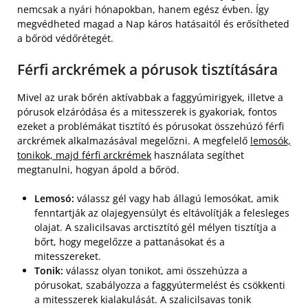
nemcsak a nyári hónapokban, hanem egész évben. Így
megvédheted magad a Nap káros hatásaitól és erősítheted
a bőröd védőrétegét.
Férfi arckrémek a pórusok tisztítására
Mivel az urak bőrén aktívabbak a faggyúmirigyek, illetve a
pórusok elzáródása és a mitesszerek is gyakoriak, fontos
ezeket a problémákat tisztító és pórusokat összehúzó férfi
arckrémek alkalmazásával megelőzni. A megfelelő
lemosók,
tonikok, majd férfi arckrémek
használata segíthet
megtanulni, hogyan ápold a bőröd.
Lemosó:
válassz gél vagy hab állagú lemosókat, amik
fenntartják az olajegyensúlyt és eltávolítják a felesleges
olajat. A szalicilsavas arctisztító gél mélyen tisztítja a
bőrt, hogy megelőzze a pattanásokat és a
mitesszereket.
Tonik:
válassz olyan tonikot, ami összehúzza a
pórusokat, szabályozza a faggyútermelést és csökkenti
a mitesszerek kialakulását. A szalicilsavas tonik