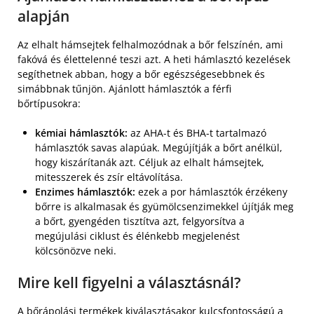
alapján
Az elhalt hámsejtek felhalmozódnak a bőr felszínén, ami
fakóvá és élettelenné teszi azt. A heti hámlasztó kezelések
segíthetnek abban, hogy a bőr egészségesebbnek és
simábbnak tűnjön. Ajánlott hámlasztók a férfi
bőrtípusokra:
kémiai hámlasztók:
az AHA-t és BHA-t tartalmazó
hámlasztók savas alapúak. Megújítják a bőrt anélkül,
hogy kiszárítanák azt. Céljuk az elhalt hámsejtek,
mitesszerek és zsír eltávolítása.
Enzimes hámlasztók:
ezek a por hámlasztók érzékeny
bőrre is alkalmasak és gyümölcsenzimekkel újítják meg
a bőrt, gyengéden tisztítva azt, felgyorsítva a
megújulási ciklust és élénkebb megjelenést
kölcsönözve neki.
Mire kell figyelni a választásnál?
A bőrápolási termékek kiválasztásakor kulcsfontosságú a