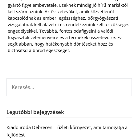
gyártó figyelembevétele. Ezeknek mindig jó hírű márkáktól
kell származniuk. Az összetevőket, amik közvetlenül
kapcsolódnak az emberi egészséghez, bőrgyógyászati ​​​​
vizsgálatnak kell alávetni és rendelkezniük kell a szükséges
engedélyekkel. Továbbá, fontos odafigyelni a valódi
fogyasztók véleményeire és a termékek összetevőire. Ez
segít abban, hogy hatékonyabb döntéseket hozz és
biztosítsd a bőröd egészségét.
KERESÉS:
Legutóbbi bejegyzések
Kiadó iroda Debrecen – üzleti környezet, ami támogatja a
fejlődést