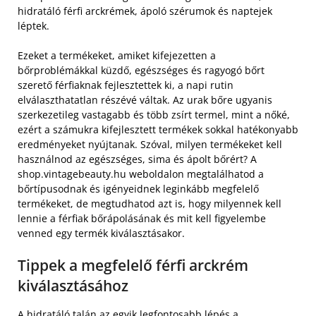
hidratáló férfi arckrémek, ápoló szérumok és naptejek
léptek.
Ezeket a termékeket, amiket kifejezetten a
bőrproblémákkal küzdő, egészséges és ragyogó bőrt
szerető férfiaknak fejlesztettek ki, a napi rutin
elválaszthatatlan részévé váltak. Az urak bőre ugyanis
szerkezetileg vastagabb és több zsírt termel, mint a nőké,
ezért a számukra kifejlesztett termékek sokkal hatékonyabb
eredményeket nyújtanak. Szóval, milyen termékeket kell
használnod az egészséges, sima és ápolt bőrért? A
shop.vintagebeauty.hu weboldalon megtalálhatod a
bőrtípusodnak és igényeidnek leginkább megfelelő
termékeket, de megtudhatod azt is, hogy milyennek kell
lennie a férfiak bőrápolásának és mit kell figyelembe
venned egy termék kiválasztásakor.
Tippek a megfelelő férfi arckrém
kiválasztásához
A hidratáló talán az egyik legfontosabb lépés a