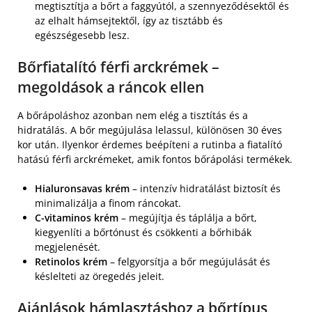
megtisztítja a bőrt a faggyútól, a szennyeződésektől és
az elhalt hámsejtektől, így az tisztább és
egészségesebb lesz.
Bőrfiatalító férfi arckrémek –
megoldások a ráncok ellen
A bőrápoláshoz azonban nem elég a tisztítás és a
hidratálás. A bőr megújulása lelassul, különösen 30 éves
kor után. Ilyenkor érdemes beépíteni a rutinba a fiatalító
hatású férfi arckrémeket, amik fontos bőrápolási termékek.
Hialuronsavas krém
– intenzív hidratálást biztosít és
minimalizálja a finom ráncokat.
C-vitaminos krém
– megújítja és táplálja a bőrt,
kiegyenlíti a bőrtónust és csökkenti a bőrhibák
megjelenését.
Retinolos krém
– felgyorsítja a bőr megújulását és
késlelteti az öregedés jeleit.
Ajánlások hámlasztáshoz a bőrtípus