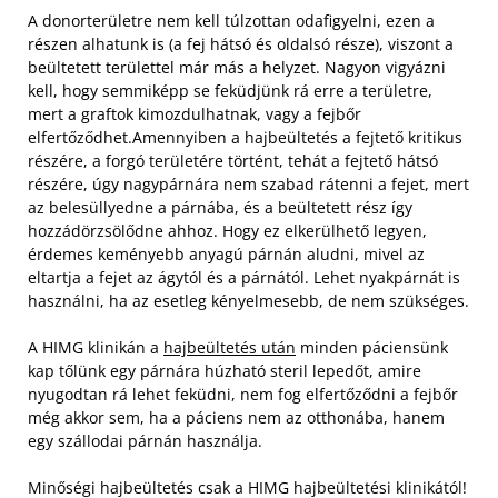
A donorterületre nem kell túlzottan odafigyelni, ezen a
részen alhatunk is (a fej hátsó és oldalsó része), viszont a
beültetett területtel már más a helyzet. Nagyon vigyázni
kell, hogy semmiképp se feküdjünk rá erre a területre,
mert a graftok kimozdulhatnak, vagy a fejbőr
elfertőződhet.Amennyiben a hajbeültetés a fejtető kritikus
részére, a forgó területére történt, tehát a fejtető hátsó
részére, úgy nagypárnára nem szabad rátenni a fejet, mert
az belesüllyedne a párnába, és a beültetett rész így
hozzádörzsölődne ahhoz. Hogy ez elkerülhető legyen,
érdemes keményebb anyagú párnán aludni, mivel az
eltartja a fejet az ágytól és a párnától. Lehet nyakpárnát is
használni, ha az esetleg kényelmesebb, de nem szükséges.
A HIMG klinikán a
hajbeültetés után
minden páciensünk
kap tőlünk egy párnára húzható steril lepedőt, amire
nyugodtan rá lehet feküdni, nem fog elfertőződni a fejbőr
még akkor sem, ha a páciens nem az otthonába, hanem
egy szállodai párnán használja.
Minőségi hajbeültetés csak a HIMG hajbeültetési klinikától!