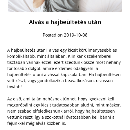
Alvás a hajbeültetés után
Posted on 2019-10-08
A
hajbeültetés utáni
alvás egy kicsit körülményesebb és
komplikáltabb, mint általában. Klinikánk szakemberei
tisztában vannak ezzel, ezért szedtünk össze most néhány
fontosabb dolgot, amire érdemes odafigyelni a
hajbeültetés utáni alvással kapcsolatban. Ha hajbeültésen
vett részt, vagy gondolkozik a beavatkozáson, olvasson
tovább!
Az első, ami talán nehéznek tűnhet, hogy igyekezni kell
megpróbálni egy kicsit tudatosabban aludni, mint máskor.
Nem szabad elfeledkeznünk arról, hogy hajbeültetésen
vettünk részt, így a szokottnál óvatosabban kell bánni a
fejünkkel még alvás közben is.