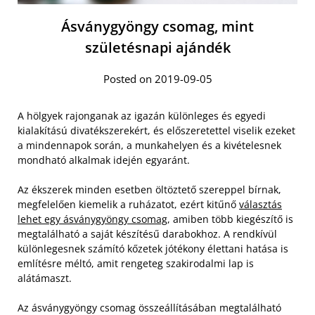
Ásványgyöngy csomag, mint
születésnapi ajándék
Posted on 2019-09-05
A hölgyek rajonganak az igazán különleges és egyedi
kialakítású divatékszerekért, és előszeretettel viselik ezeket
a mindennapok során, a munkahelyen és a kivételesnek
mondható alkalmak idején egyaránt.
Az ékszerek minden esetben öltöztető szereppel bírnak,
megfelelően kiemelik a ruházatot, ezért kitűnő
választás
lehet egy ásványgyöngy csomag
, amiben több kiegészítő is
megtalálható a saját készítésű darabokhoz. A rendkívül
különlegesnek számító kőzetek jótékony élettani hatása is
említésre méltó, amit rengeteg szakirodalmi lap is
alátámaszt.
Az ásványgyöngy csomag összeállításában megtalálható