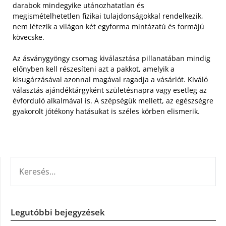
darabok mindegyike utánozhatatlan és
megismételhetetlen fizikai tulajdonságokkal rendelkezik,
nem létezik a világon két egyforma mintázatú és formájú
kövecske.
Az ásványgyöngy csomag kiválasztása pillanatában mindig
előnyben kell részesíteni azt a pakkot, amelyik a
kisugárzásával azonnal magával ragadja a vásárlót. Kiváló
választás ajándéktárgyként születésnapra vagy esetleg az
évforduló alkalmával is. A szépségük mellett, az egészségre
gyakorolt jótékony hatásukat is széles körben elismerik.
KERESÉS:
Legutóbbi bejegyzések