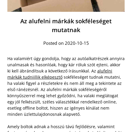
Az alufelni márkák sokféleséget
mutatnak
Posted on 2020-10-15
Ha valamiért úgy gondolja, hogy az autóalkatrészek annyira
unalmasak és hasonlóak, hogy kár róluk szót ejteni, akkor
ki kell ábrándítsuk a következő írásunkkal. Az
alufelni
márkák tudniillik elképesztő
sokféleséget tudnak mutatni,
ha valaki figyel a részletekre és nem áll meg a tekintete az
első ránézésnél. Az alufelni márkák sokféleségéről
könnyűszerrel meg lehet győződni, ha valaki meglátogat
egy jól felkészült, széles választékkal rendelkező online,
esetleg offline boltot, hiszen az igényes kínálat nem
minden üzlettulajdonosnak alapvető.
Amely boltok adnak a hosszú távú fejlődésre, valamint