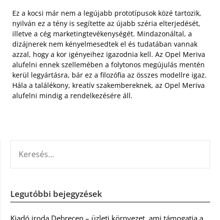
Ez a kocsi már nem a legújabb prototípusok közé tartozik,
nyilván ez a tény is segítette az újabb széria elterjedését,
illetve a cég marketingtevékenységét. Mindazonáltal, a
dizájnerek nem kényelmesedtek el és tudatában vannak
azzal, hogy a kor igényeihez igazodnia kell. Az Opel Meriva
alufelni ennek szellemében a folytonos megújulás mentén
kerül legyártásra, bár ez a filozófia az összes modellre igaz.
Hála a találékony, kreatív szakembereknek, az Opel Meriva
alufelni mindig a rendelkezésére áll.
KERESÉS:
Legutóbbi bejegyzések
Kiadó iroda Debrecen – üzleti környezet, ami támogatja a