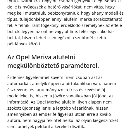
fontos számukra, hogy ne csupán igényeket elégítsenek ki,
de le is nyűgözzék a betérő vásárlókat, nem vitás, hogy
meg kell mutatniuk, bebizonyítaniuk, hogy ahány modell és
típus, tulajdonképpen annyi alufelni márka sorakoztatható
fel. A felnik iránt fogékony, érdeklődő személynek az efféle
boltok, legyen az online vagy offline, felér egy cukorkás
bolttal, hiszen lehet csemegézni a szebbnél-szebb
példányok között.
Az Opel Meriva alufelni
megkülönböztető paraméterei.
Érdemes figyelemmel követni nem csupán azt az
autómárkát, amelyik éppen a birtokunkban van, hanem
észrevenni és tanulmányozni a friss és kevésbé új
modelleket is, hiszen a jövőre vonatkozóan jól jöhet az
információ. Az
Opel Meriva alufelni ilyen alapon
nem
szokott újdonság lenni a legtöbb vásárlónak, hiszen
amennyiben az ember felfigyel az utcán erre a kiváló
autóra, nem hagyja tekintet nélkül az olyan kiegészítőket
sem, amelyek például a kereket díszítik.