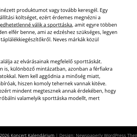
kinézett produktumot vagy tovább keresgél. Egy
szállítási költséget, ezért érdemes megnézni a
edhetetlenné válik a sporttáska
, amit egyre többen
den elfér benne, ami az edzéshez szükséges, legyen
 táplálékkiegészítőkről. Neves márkák közül
alálja az elvárásainak megfelelő sporttáskát.
n is, különböző mintázatban, azonban a férfiakra
latokkal. Nem kell aggódnia a minőség miatt,
abíróak, hiszen komoly tehernek vannak kitéve.
s, ezért mindent megtesznek annak érdekében, hogy
róbálni valamelyik sporttáska modellt, mert
2026 Koncert Kalendárium
| Design:
Newspaperly WordPress The