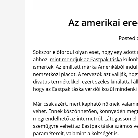
Az amerikai er
Posted 
Sokszor előfordul olyan eset, hogy egy adott 
ahhoz,
mint mondjuk az Eastpak táska
különb
ismertek. Az említett márka Amerikából indul
nemzetközi piacot. A tervezők azt vallják, hog
divatos termékekkel, ezért széles kínálattal á
hogy az Eastpak táska verziói közül mindenki 
Már csak azért, mert kapható nőknek, valamint
vehet. Ennek köszönhetően, könnyedén megta
megrendelhető az internetről. Látogasson el
szemügyre veheti az Eastpak táska számos ver
paramétereit, valamint a költségét is.