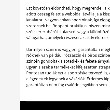
Ezt követően eldöntheti, hogy megrendeli a 
adott összeg felett a weboldal átvállalja a ki
kínálatot. Nagyon sokan sportolnak, így
eleng
szereznek be. Roppant praktikus, hiszen min
szó csereruháról, kulacsról vagy a különböző
válogathat, amelyek részesei az aktív életnek.
Bármilyen színre is vágyjon, garantáltan megt
Nőknek van például rózsaszín és piros színbe
szintén gondoltak a sötétkék és fekete árnya
ugyanis ezek a termékeket kifejezetten strap
Pontosan tudják ezt a sporttáska tervezői i
elégedettek legyenek a vásárlók. Érdemes kip
garantáltan nem fog csalódni egyikben sem.
©