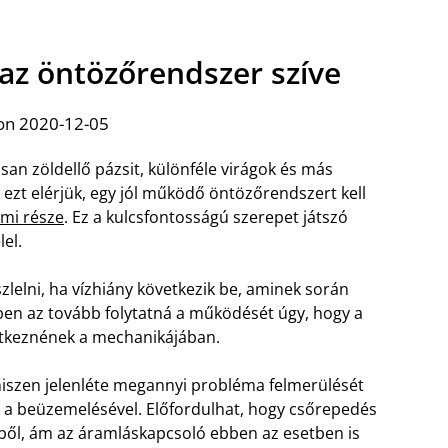
az öntözőrendszer szíve
on 2020-12-05
an zöldellő pázsit, különféle virágok és más
ezt elérjük, egy jól működő öntözőrendszert kell
mi része
. Ez a kulcsfontosságú szerepet játszó
el.
szlelni, ha vízhiány következik be, aminek során
iben az tovább folytatná a működését úgy, hogy a
etkeznének a mechanikájában.
iszen jelenléte megannyi probléma felmerülését
 a beüzemelésével. Előfordulhat, hogy csőrepedés
ből, ám az áramláskapcsoló ebben az esetben is