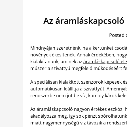
Az áramláskapcsoló 
Posted 
Mindnyájan szeretnénk, ha a kertünket csodás
növények ékesítenék. Annak érdekében, hogy 
kialakítanunk, aminek az
áramláskapcsoló ele
műszer a szivattyú megfelelő működéséért fel
A speciálisan kialakított szenzorok képesek é
automatikusan leállítja a szivattyút. Amenny
rendszerbe nem jut be víz, komoly károk kel
Az áramláskapcsoló nagyon értékes eszköz, h
akadályozza meg, így sok pénzt spórolhatunk
miatt nagymennyiségű víz távozik a rendszer