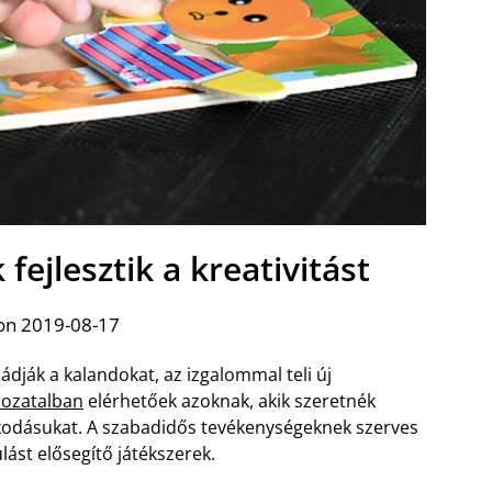
 fejlesztik a kreativitást
on 2019-08-17
mádják a kalandokat, az izgalommal teli új
lhozatalban
elérhetőek azoknak, akik szeretnék
dolkodásukat. A szabadidős tevékenységeknek szerves
lást elősegítő játékszerek.