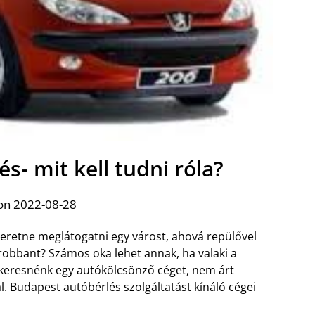
s- mit kell tudni róla?
on 2022-08-28
Szeretne meglátogatni egy várost, ahová repülővel
robbant? Számos oka lehet annak, ha valaki a
elkeresnénk egy autókölcsönző céget, nem árt
l. Budapest autóbérlés szolgáltatást kínáló cégei