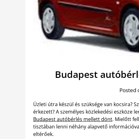
Budapest autóbérlé
Posted 
Üzleti útra készül és szüksége van kocsira? 
érkezett? A személyes közlekedési eszköze le
Budapest autóbérlés mellett dönt
. Mielőtt f
tisztában lenni néhány alapvető információva
eltérőek.