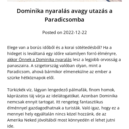
Dominika nyaralás avagy utazás a
Paradicsomba
Posted on 2022-12-22
Elege van a borús időből és a korai sötétedésből? Ha a
hideget is leváltaná egy időre valamilyen forró élményre,
akkor Önnek a Dominika nyaralás
lesz a legjobb orvosság a
panaszaira. A szigetország valóban olyan, mint a
Paradicsom, ahová bármikor elmenekülne az ember a
szürke hétköznapok elől.
Türkizkék víz, lágyan lengedező pálmafák, finom homok,
káprázatos táj várja az idelátogatókat. Azonban Dominika
nemcsak ennyit tartogat. Itt rengeteg fantasztikus
élménnyel gazdagodhatnak a turisták. Való igaz, hogy ez a
mennyei hely egyáltalán nincs közel hozzánk, de az
Amerika Neked jóvoltából most könnyedén el lehet jutni
ide.