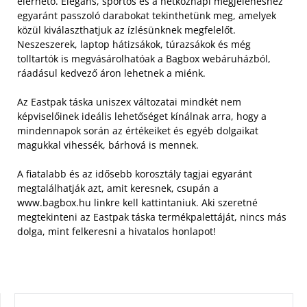
elérhető. Elegáns, sportos és a hétköznapi megjelenéshez
egyaránt passzoló darabokat tekinthetünk meg, amelyek
közül kiválaszthatjuk az ízlésünknek megfelelőt.
Neszeszerek, laptop hátizsákok, túrazsákok és még
tolltartók is megvásárolhatóak a Bagbox webáruházból,
ráadásul kedvező áron lehetnek a miénk.
Az Eastpak táska uniszex változatai mindkét nem
képviselőinek ideális lehetőséget kínálnak arra, hogy a
mindennapok során az értékeiket és egyéb dolgaikat
magukkal vihessék, bárhová is mennek.
A fiatalabb és az idősebb korosztály tagjai egyaránt
megtalálhatják azt, amit keresnek, csupán a
www.bagbox.hu linkre kell kattintaniuk. Aki szeretné
megtekinteni az Eastpak táska termékpalettáját, nincs más
dolga, mint felkeresni a hivatalos honlapot!
KERESÉS: