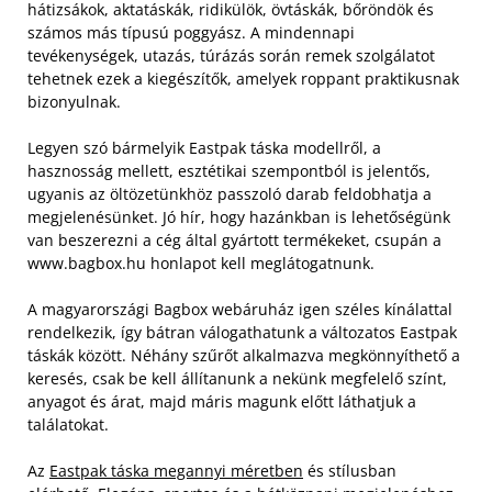
hátizsákok, aktatáskák, ridikülök, övtáskák, bőröndök és
számos más típusú poggyász. A mindennapi
tevékenységek, utazás, túrázás során remek szolgálatot
tehetnek ezek a kiegészítők, amelyek roppant praktikusnak
bizonyulnak.
Legyen szó bármelyik Eastpak táska modellről, a
hasznosság mellett, esztétikai szempontból is jelentős,
ugyanis az öltözetünkhöz passzoló darab feldobhatja a
megjelenésünket. Jó hír, hogy hazánkban is lehetőségünk
van beszerezni a cég által gyártott termékeket, csupán a
www.bagbox.hu honlapot kell meglátogatnunk.
A magyarországi Bagbox webáruház igen széles kínálattal
rendelkezik, így bátran válogathatunk a változatos Eastpak
táskák között. Néhány szűrőt alkalmazva megkönnyíthető a
keresés, csak be kell állítanunk a nekünk megfelelő színt,
anyagot és árat, majd máris magunk előtt láthatjuk a
találatokat.
Az
Eastpak táska megannyi méretben
és stílusban