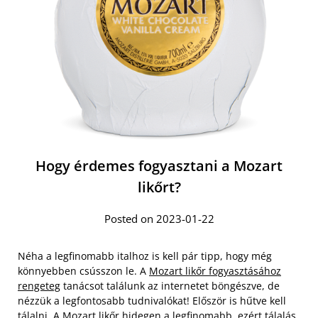
Hogy érdemes fogyasztani a Mozart
likőrt?
Posted on 2023-01-22
Néha a legfinomabb italhoz is kell pár tipp, hogy még
könnyebben csússzon le. A
Mozart likőr fogyasztásához
rengeteg
tanácsot találunk az internetet böngészve, de
nézzük a legfontosabb tudnivalókat! Először is hűtve kell
tálalni. A Mozart likőr hidegen a legfinomabb, ezért tálalás