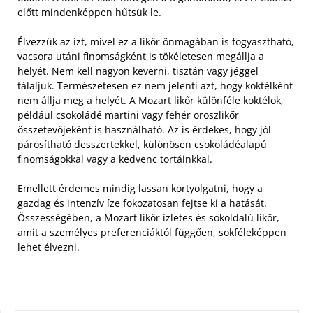
előtt mindenképpen hűtsük le.
Élvezzük az ízt, mivel ez a likőr önmagában is fogyasztható,
vacsora utáni finomságként is tökéletesen megállja a
helyét. Nem kell nagyon keverni, tisztán vagy jéggel
tálaljuk.
Természetesen ez nem jelenti azt, hogy koktélként
nem állja meg a helyét. A Mozart likőr különféle koktélok,
például csokoládé martini vagy fehér oroszlikőr
összetevőjeként is használható. Az is érdekes, hogy jól
párosítható desszertekkel, különösen csokoládéalapú
finomságokkal vagy a kedvenc tortáinkkal.
Emellett érdemes mindig lassan kortyolgatni, hogy a
gazdag és intenzív íze fokozatosan fejtse ki a hatását.
Összességében, a Mozart likőr ízletes és sokoldalú likőr,
amit a személyes preferenciáktól függően, sokféleképpen
lehet élvezni.