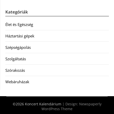
Kategóriák
Élet és Egészség
Háztartási gépek
Szépségápolás
Szolgáltatás
Szórakozás
Webáruházak
©2026 Koncert Kalendárium
| Design:
Newspaperly
WordPress Theme