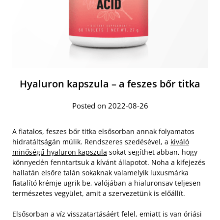
Hyaluron kapszula – a feszes bőr titka
Posted on 2022-08-26
A fiatalos, feszes bőr titka elsősorban annak folyamatos
hidratáltságán múlik. Rendszeres szedésével, a
kiváló
minőségű hyaluron kapszula
sokat segíthet abban, hogy
könnyedén fenntartsuk a kívánt állapotot. Noha a kifejezés
hallatán elsőre talán sokaknak valamelyik luxusmárka
fiatalító krémje ugrik be, valójában a hialuronsav teljesen
természetes vegyület, amit a szervezetünk is előállít.
Elsősorban a víz visszatartásáért felel, emiatt is van óriási