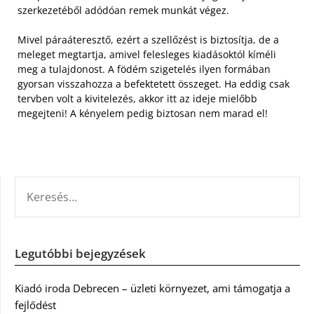
szerkezetéből adódóan remek munkát végez.
Mivel páraáteresztő, ezért a szellőzést is biztosítja, de a
meleget megtartja, amivel felesleges kiadásoktól kíméli
meg a tulajdonost. A födém szigetelés ilyen formában
gyorsan visszahozza a befektetett összeget. Ha eddig csak
tervben volt a kivitelezés, akkor itt az ideje mielőbb
megejteni! A kényelem pedig biztosan nem marad el!
KERESÉS:
Legutóbbi bejegyzések
Kiadó iroda Debrecen – üzleti környezet, ami támogatja a
fejlődést