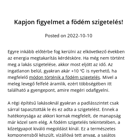
Kapjon figyelmet a födém szigetelés!
Posted on 2022-10-10
Egyre inkább előtérbe fog kerülni az elkövetkező években
az energia megtakarítás kérdésköre. Ha még nem történt
meg a lakás szigetelése, akkor most eljött az idő. Az
ingatlanon belül, gyakran akár +10 ℃ is nyerhető, ha
megfelelő
módon történik a födém szigetelés
. Mivel a
meleg levegő felfelé áramlik, ezért többségében itt
található a gyengepont, amire megéri odafigyelni.
A régi építésű lakásoknál gyakran a padlásszintet csak
sárral tapasztották le és ez adta a szigetelést. Ennek a
hatékonysága az akkori kornak megfelelt, de manapság
már közel sem elég. A födém szigetelés tekintetében, a
kőzetgyapot kiváló megoldást kínál. Ez a természetes
komponensből készült, vízállóvá tett anyag, a sajátos