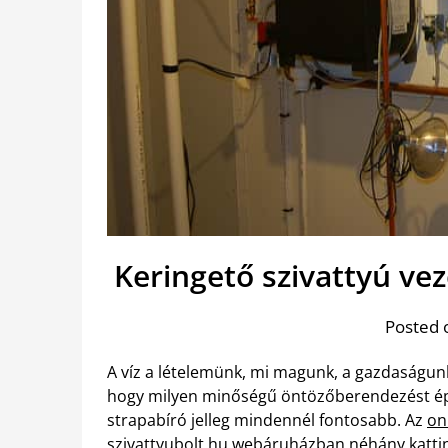
Keringető szivattyú ve
Posted 
A víz a lételemünk, mi magunk, a gazdaságunk
hogy milyen minőségű öntözőberendezést épí
strapabíró jelleg mindennél fontosabb. Az
on
szivattyubolt.hu webáruházban néhány kattin