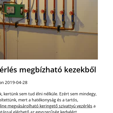
zérlés megbízható kezekből
on 2019-04-28
, kertünk sem tud élni nélküle. Ezért sem mindegy,
tettünk, mert a hatékonyság és a tartós,
line megvásárolható keringető szivattyú vezérlés
a
tással elérhető az egyszerűség kedvéért.