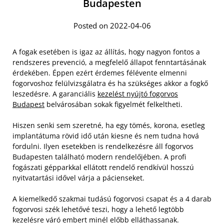
Budapesten
Posted on 2022-04-06
A fogak esetében is igaz az állítás, hogy nagyon fontos a
rendszeres prevenció, a megfelelő állapot fenntartásának
érdekében. Éppen ezért érdemes félévente elmenni
fogorvoshoz felülvizsgálatra és ha szükséges akkor a fogkő
leszedésre. A garanciális
kezelést nyújtó fogorvos
Budapest
belvárosában sokak figyelmét felkeltheti.
Hiszen senki sem szeretné, ha egy tömés, korona, esetleg
implantátuma rövid idő után kiesne és nem tudna hová
fordulni. Ilyen esetekben is rendelkezésre áll fogorvos
Budapesten található modern rendelőjében. A profi
fogászati gépparkkal ellátott rendelő rendkívül hosszú
nyitvatartási idővel várja a pácienseket.
A kiemelkedő szakmai tudású fogorvosi csapat és a 4 darab
fogorvosi szék lehetővé teszi, hogy a lehető legtöbb
kezelésre váró embert minél előbb elláthassanak.