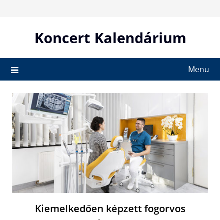
Skip
to
content
Koncert Kalendárium
Menu
Kiemelkedően képzett fogorvos