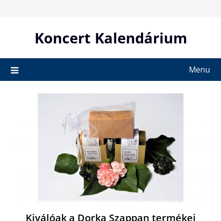
Skip
to
content
Koncert Kalendárium
Menu
Kiválóak a Dorka Szappan termékei