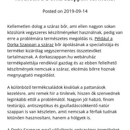
Posted on 2019-09-14
Kellemetlen dolog a száraz bőr, ami ellen nagyon sokan
közülünk vegyszeres készítményeket használnak, pedig van
erre a problémára természetes megoldás is.
Például a
Dorka Szappan a száraz
bőr ápolásának a specialistája és
termékei kizárólag vegyszermentes összetevőket
tartalmaznak. A dorkaszappan.hu webáruház
termékpalettája rendkívül gazdag és az ebben fellelhető
készítmények nemcsak a száraz, ekcémás bőrre hoznak
megnyugtató megoldást.
A különböző termékcsaládok kiválóak a pattanások
kezelésre, ami remek hír a tiniknek, hiszen ők szenvednek
leginkább ettől a problémától. Nagyon jól habzó, finom
textúrájú, antiszeptikus és gyulladáscsökkentő natúr
szappan is van készleten, amit nemcsak a férfiak tudnak
kitűnően hasznosítani, hanem a hölgyek is.
A Dorka Szappan nevű vállalkozás egészséges termékeket