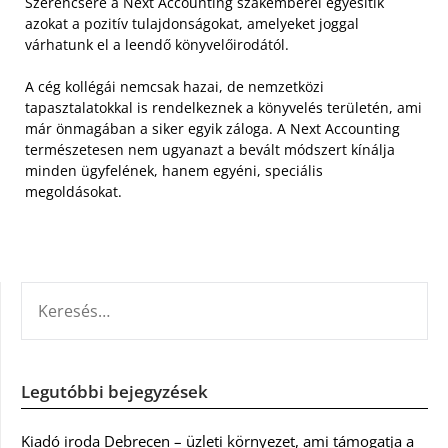
Szerencsére a Next Accounting szakemberei egyesítik
azokat a pozitív tulajdonságokat, amelyeket joggal
várhatunk el a leendő könyvelőirodától.
A cég kollégái nemcsak hazai, de nemzetközi
tapasztalatokkal is rendelkeznek a könyvelés területén, ami
már önmagában a siker egyik záloga. A Next Accounting
természetesen nem ugyanazt a bevált módszert kínálja
minden ügyfelének, hanem egyéni, speciális
megoldásokat.
KERESÉS:
Legutóbbi bejegyzések
Kiadó iroda Debrecen – üzleti környezet, ami támogatja a