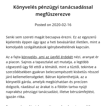
Könyvelés pénzügyi tanácsadással
megfűszerezve
Posted on 2020-02-16
Senki sem szereti magát becsapva érezni. Ez az egyszerű
kijelentés éppen úgy igaz a heti bevásárlást illetően, mint a
komolyabb szolgáltatások igénybevételének kapcsán.
Az a fajta
könyvelés, ami az ügyfél érdekét
nézi, aranyat ér
a piacon. Sajnos a tapasztalat azt mutatja, a legtöbb
cégvezető úgy fél ettől a témától, mint a tűztől, tekintve a
szerződésekben gyakran belecsempészett kisbetűs résszel
járó kellemetlenségeket. Bátran kijelenthetjük, az a
könyvelői gárda, amelyik megbízhatóan és precízen
dolgozik, ráadásul az árakat is a földön tartva nyújt
naprakész pénzügyi tanácsadást, illetve bérszámfejtést,
igazán ritka.