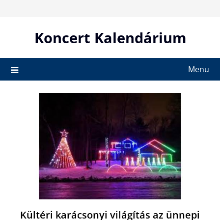
Skip
to
content
Koncert Kalendárium
Menu
Kültéri karácsonyi világítás az ünnepi