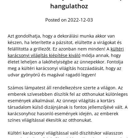
hangulathoz
Posted on 2022-12-03
Azt gondolhatja, hogy a dekorálási munka akkor van
készen, ha leterítette a pázsitot, elültette a virágokat és
felállította a grillezőt. Ez azonban nem minden! A
kültéri
karácsonyi világítás kiépítése kiváló
módja annak, hogy
életet leheljen a lakóhelyiségbe az ünnepekkor. Fontolja
meg a kültéri karácsonyi világítás hozzáadását, hogy az
udvar gyönyörű és magával ragadó legyen!
Számos lámpatest áll rendelkezésre szerte a világon. Az
emberek szívesebben díszítik fel az otthonukat különleges
események alkalmával. Az ünnepi világítás a kortárs
társadalom külső dizájnjának is fontos jellemzőjévé vált. A
karácsonyhoz hasonló események idején, az emberek
színes világítással ékesítik az otthonukat.
Kültéri karácsonyi világítással való díszítéskor válasszon