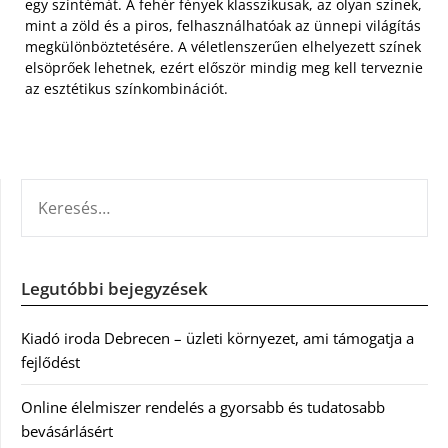
egy színtémát. A fehér fények klasszikusak, az olyan színek,
mint a zöld és a piros, felhasználhatóak az ünnepi világítás
megkülönböztetésére. A véletlenszerűen elhelyezett színek
elsöprőek lehetnek, ezért először mindig meg kell terveznie
az esztétikus színkombinációt.
KERESÉS:
Legutóbbi bejegyzések
Kiadó iroda Debrecen – üzleti környezet, ami támogatja a
fejlődést
Online élelmiszer rendelés a gyorsabb és tudatosabb
bevásárlásért