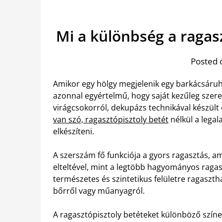
Mi a különbség a ragas
Posted 
Amikor egy hölgy megjelenik egy barkácsáruhá
azonnal egyértelmű, hogy saját kezűleg szere
virágcsokorról, dekupázs technikával készült
van szó, ragasztópisztoly betét
nélkül a lega
elkészíteni.
A szerszám fő funkciója a gyors ragasztás, a
elteltével, mint a legtöbb hagyományos ragas
természetes és szintetikus felületre ragasztha
bőrről vagy műanyagról.
A ragasztópisztoly betéteket különböző színe