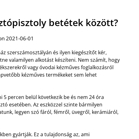
ztópisztoly betétek között?
on 2021-06-01
z szerszámosztályán és ilyen kiegészítőt kér,
tne valamilyen alkotást készíteni. Nem számít, hogy
 ékszerekről vagy óvodai kézműves foglalkozásról
lapvetőbb kézműves termékeket sem lehet
mi 5 percen belül következik be és nem 24 óra
ztó esetében. Az eszközzel szinte bármilyen
tunk, legyen szó fáról, fémről, üvegről, kerámiáról,
kben gyártják. Ez a tulajdonság az, ami