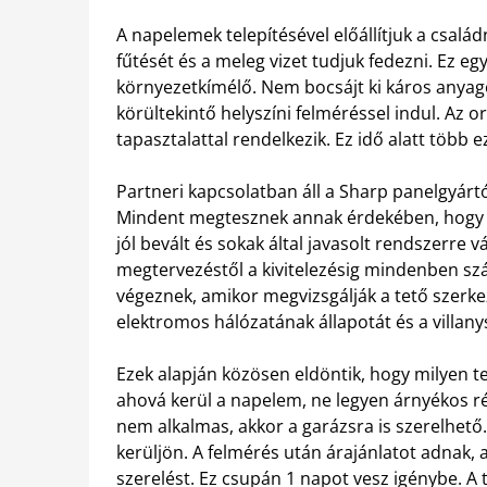
A napelemek telepítésével előállítjuk a csalá
fűtését és a meleg vizet tudjuk fedezni. Ez e
környezetkímélő. Nem bocsájt ki káros anyag
körültekintő helyszíni felméréssel indul. Az o
tapasztalattal rendelkezik. Ez idő alatt több 
Partneri kapcsolatban áll a Sharp panelgyárt
Mindent megtesznek annak érdekében, hogy a
jól bevált és sokak által javasolt rendszerre v
megtervezéstől a kivitelezésig mindenben szá
végeznek, amikor megvizsgálják a tető szerkez
elektromos hálózatának állapotát és a villany
Ezek alapján közösen eldöntik, hogy milyen t
ahová kerül a napelem, ne legyen árnyékos rés
nem alkalmas, akkor a garázsra is szerelhet
kerüljön. A felmérés után árajánlatot adnak, 
szerelést. Ez csupán 1 napot vesz igénybe. A 