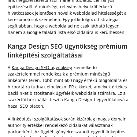
link megszerzéséről szól, hanem tudatos, célirányos
építkezésről. A minőségi, releváns helyekről érkező
hivatkozások jelentősen növelik weboldalad hitelességét a
keresőmotorok szemében. Egy jól kidolgozott stratégia
segít abban, hogy a weboldalad ne csak látható legyen,
hanem a Google találati lista első oldalára is kerülhessen.
Kanga Design SEO ügynökség prémium
linképítési szolgáltatásai
A
Kanga Design SEO ügynökség
kiemelkedő
szakértelemmel rendelkezik a prémium minőségű
linképítés terén. Több mint 600 nagy értékű blogoldalra és
hírportálra tudnak elhelyezni PR cikkeket, amelyek értékes
backlinket biztosítanak ügyfeleik weboldala számára. Ez a
szakértői hozzáállás teszi a Kanga Design-t egyedülállóvá a
hazai SEO piacon.
A linképítési szolgáltatások során kizárólag magas domain
authority értékkel rendelkező oldalakat választanak
partnerként. Az ügyfél igényeire szabott egyedi linképítési