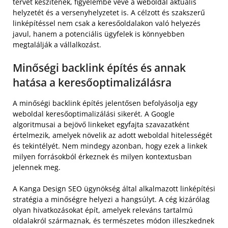
tervet készítenek, figyelembe véve a weboldal aktuális
helyzetét és a versenyhelyzetet is. A célzott és szakszerű
linképítéssel nem csak a keresőoldalakon való helyezés
javul, hanem a potenciális ügyfelek is könnyebben
megtalálják a vállalkozást.
Minőségi backlink építés és annak
hatása a keresőoptimalizálásra
A minőségi backlink építés jelentősen befolyásolja egy
weboldal keresőoptimalizálási sikerét. A Google
algoritmusai a bejövő linkeket egyfajta szavazatként
értelmezik, amelyek növelik az adott weboldal hitelességét
és tekintélyét. Nem mindegy azonban, hogy ezek a linkek
milyen forrásokból érkeznek és milyen kontextusban
jelennek meg.
A Kanga Design SEO ügynökség által alkalmazott linképítési
stratégia a minőségre helyezi a hangsúlyt. A cég kizárólag
olyan hivatkozásokat épít, amelyek releváns tartalmú
oldalakról származnak, és természetes módon illeszkednek