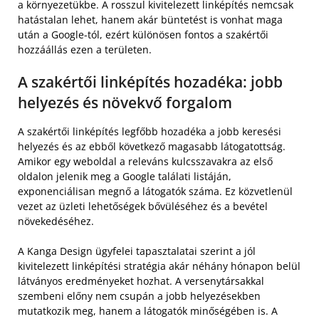
a környezetükbe. A rosszul kivitelezett linképítés nemcsak
hatástalan lehet, hanem akár büntetést is vonhat maga
után a Google-tól, ezért különösen fontos a szakértői
hozzáállás ezen a területen.
A szakértői linképítés hozadéka: jobb
helyezés és növekvő forgalom
A szakértői linképítés legfőbb hozadéka a jobb keresési
helyezés és az ebből következő magasabb látogatottság.
Amikor egy weboldal a releváns kulcsszavakra az első
oldalon jelenik meg a Google találati listáján,
exponenciálisan megnő a látogatók száma. Ez közvetlenül
vezet az üzleti lehetőségek bővüléséhez és a bevétel
növekedéséhez.
A Kanga Design ügyfelei tapasztalatai szerint a jól
kivitelezett linképítési stratégia akár néhány hónapon belül
látványos eredményeket hozhat. A versenytársakkal
szembeni előny nem csupán a jobb helyezésekben
mutatkozik meg, hanem a látogatók minőségében is. A