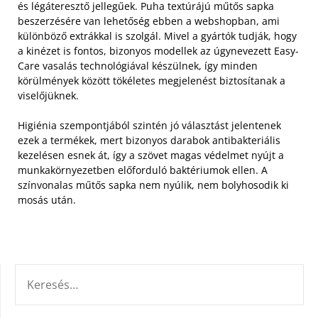
és légáteresztő jellegűek. Puha textúrájú műtős sapka
beszerzésére van lehetőség ebben a webshopban, ami
különböző extrákkal is szolgál.
Mivel a gyártók tudják, hogy
a kinézet is fontos, bizonyos modellek az úgynevezett Easy-
Care vasalás technológiával készülnek, így minden
körülmények között tökéletes megjelenést biztosítanak a
viselőjüknek.
Higiénia szempontjából szintén jó választást jelentenek
ezek a termékek, mert bizonyos darabok antibakteriális
kezelésen esnek át, így a szövet magas védelmet nyújt a
munkakörnyezetben előforduló baktériumok ellen. A
színvonalas műtős sapka nem nyúlik, nem bolyhosodik ki
mosás után.
KERESÉS: