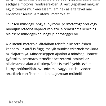
szolgál a motoros rendszerekben. A kerti gépeknél megvan
egy bizonyos munkaóraszám, aminek az elteltével már
érdemes cserélni a 2 ütemű motorolajat.
Teljesen mindegy, hogy fűnyíróról, permetezőgépről vagy
mondjuk rotációs kapáról van szó, a rendszeres kenés és
olajcsere mindegyiknél nagy jelentőséggel bír.
A 2 ütemű motorolaj általában többféle kiszerelésben
kapható. Ez attól is függ, melyik munkaeszköznek mekkora
az olajtartálya. Mindenképpen ajánlott a minőségi, ismert
gyártóktól származó terméket beszerezni, aminek az
alkalmazása alatt a füstképződés is csekélyebb, ezáltal
környezetkímélőbb. Az Universal vagy a Hecht Garden
árucikkek esetében minden olajozottan működik.
KERESÉS: