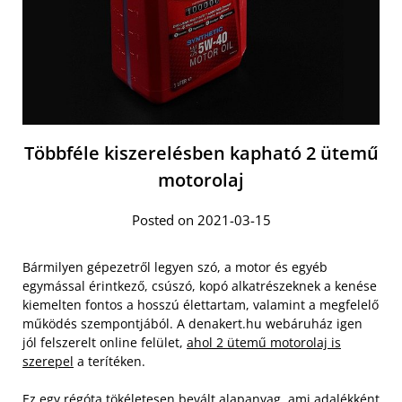
Többféle kiszerelésben kapható 2 ütemű
motorolaj
Posted on 2021-03-15
Bármilyen gépezetről legyen szó, a motor és egyéb
egymással érintkező, csúszó, kopó alkatrészeknek a kenése
kiemelten fontos a hosszú élettartam, valamint a megfelelő
működés szempontjából. A denakert.hu webáruház igen
jól felszerelt online felület,
ahol 2 ütemű motorolaj is
szerepel
a terítéken.
Ez egy régóta tökéletesen bevált alapanyag, ami adalékként