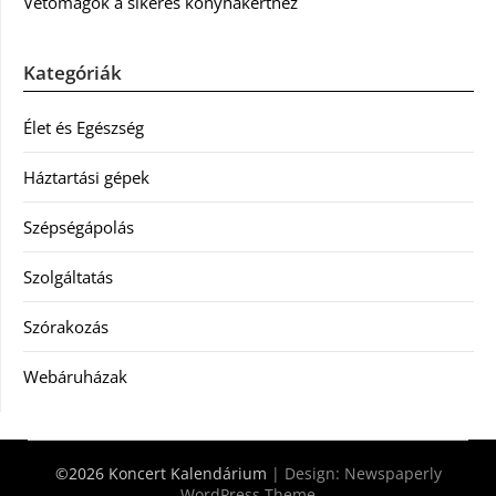
Vetőmagok a sikeres konyhakerthez
Kategóriák
Élet és Egészség
Háztartási gépek
Szépségápolás
Szolgáltatás
Szórakozás
Webáruházak
©2026 Koncert Kalendárium
| Design:
Newspaperly
WordPress Theme