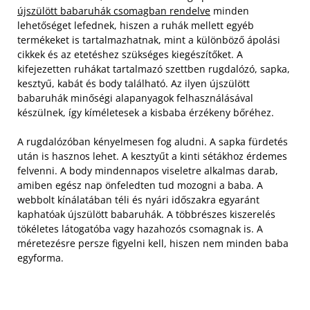
újszülött babaruhák csomagban rendelve
minden
lehetőséget lefednek, hiszen a ruhák mellett egyéb
termékeket is tartalmazhatnak, mint a különböző ápolási
cikkek és az etetéshez szükséges kiegészítőket. A
kifejezetten ruhákat tartalmazó szettben rugdalózó, sapka,
kesztyű, kabát és body található. Az ilyen újszülött
babaruhák minőségi alapanyagok felhasználásával
készülnek, így kíméletesek a kisbaba érzékeny bőréhez.
A rugdalózóban kényelmesen fog aludni. A sapka fürdetés
után is hasznos lehet. A kesztyűt a kinti sétákhoz érdemes
felvenni. A body mindennapos viseletre alkalmas darab,
amiben egész nap önfeledten tud mozogni a baba. A
webbolt kínálatában téli és nyári időszakra egyaránt
kaphatóak újszülött babaruhák. A többrészes kiszerelés
tökéletes látogatóba vagy hazahozós csomagnak is. A
méretezésre persze figyelni kell, hiszen nem minden baba
egyforma.