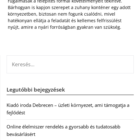
rugalmasak a felépítés formai követelményeit tekintve.
Bárhogyan is kapjon szerepet a zuhany konténer egy adott
környezetben, biztosan nem fogunk csalódni, mivel
hatékonyan ellátja a feladatát és kellemes felfrissülést
nyújt, amire a nyári forróságban gyakran van szükség.
KERESÉS:
Legutóbbi bejegyzések
Kiadó iroda Debrecen – üzleti környezet, ami támogatja a
fejlődést
Online élelmiszer rendelés a gyorsabb és tudatosabb
bevásárlásért