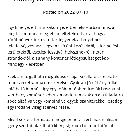
Posted on 2022-07-10
Egy kihelyezett munkakörnyezetben elsősorban muszáj
megteremteni a megfelelő feltételeket arra, hogy a
körülmények biztosítottak legyenek a kényelmes
feladatvégzéshez. Legyen szó építkezésekről, kitermelési
területekről, esetleg fesztivál helyszínekről, netán
strandokról, a
zuhany konténer létjogosultságot kap
mindegyik esetben.
Ezek a mozgatható megoldások saját vízellátó és elosztó
rendszerrel vannak felszerelve. Gyakran jó néhány fülke
található bennük, így egy időben többen tudják használni.
A zuhany konténer lehet kimondottan csak erre a feladatra
specializálva vagy kombinálva egyéb szaniterekkel, esetleg
egy irodahelyiség szerves része.
Mivel sokféle formában megjelenhet, ezért maximálisan
igény szerint alakítható ki. A gstgroup.hu munkatársai