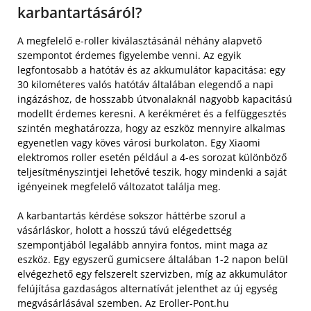
karbantartásáról?
A megfelelő e-roller kiválasztásánál néhány alapvető
szempontot érdemes figyelembe venni. Az egyik
legfontosabb a hatótáv és az akkumulátor kapacitása: egy
30 kilométeres valós hatótáv általában elegendő a napi
ingázáshoz, de hosszabb útvonalaknál nagyobb kapacitású
modellt érdemes keresni. A kerékméret és a felfüggesztés
szintén meghatározza, hogy az eszköz mennyire alkalmas
egyenetlen vagy köves városi burkolaton. Egy Xiaomi
elektromos roller esetén például a 4-es sorozat különböző
teljesítményszintjei lehetővé teszik, hogy mindenki a saját
igényeinek megfelelő változatot találja meg.
A karbantartás kérdése sokszor háttérbe szorul a
vásárláskor, holott a hosszú távú elégedettség
szempontjából legalább annyira fontos, mint maga az
eszköz. Egy egyszerű gumicsere általában 1-2 napon belül
elvégezhető egy felszerelt szervizben, míg az akkumulátor
felújítása gazdaságos alternatívát jelenthet az új egység
megvásárlásával szemben. Az Eroller-Pont.hu