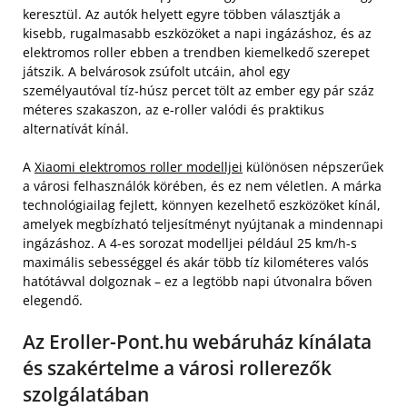
keresztül. Az autók helyett egyre többen választják a
kisebb, rugalmasabb eszközöket a napi ingázáshoz, és az
elektromos roller ebben a trendben kiemelkedő szerepet
játszik. A belvárosok zsúfolt utcáin, ahol egy
személyautóval tíz-húsz percet tölt az ember egy pár száz
méteres szakaszon, az e-roller valódi és praktikus
alternatívát kínál.
A
Xiaomi elektromos roller modelljei
különösen népszerűek
a városi felhasználók körében, és ez nem véletlen. A márka
technológiailag fejlett, könnyen kezelhető eszközöket kínál,
amelyek megbízható teljesítményt nyújtanak a mindennapi
ingázáshoz. A 4-es sorozat modelljei például 25 km/h-s
maximális sebességgel és akár több tíz kilométeres valós
hatótávval dolgoznak – ez a legtöbb napi útvonalra bőven
elegendő.
Az Eroller-Pont.hu webáruház kínálata
és szakértelme a városi rollerezők
szolgálatában