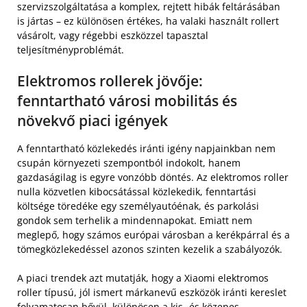
szervizszolgáltatása a komplex, rejtett hibák feltárásában
is jártas – ez különösen értékes, ha valaki használt rollert
vásárolt, vagy régebbi eszközzel tapasztal
teljesítményproblémát.
Elektromos rollerek jövője:
fenntartható városi mobilitás és
növekvő piaci igények
A fenntartható közlekedés iránti igény napjainkban nem
csupán környezeti szempontból indokolt, hanem
gazdaságilag is egyre vonzóbb döntés. Az elektromos roller
nulla közvetlen kibocsátással közlekedik, fenntartási
költsége töredéke egy személyautóénak, és parkolási
gondok sem terhelik a mindennapokat. Emiatt nem
meglepő, hogy számos európai városban a kerékpárral és a
tömegközlekedéssel azonos szinten kezelik a szabályozók.
A piaci trendek azt mutatják, hogy a Xiaomi elektromos
roller típusú, jól ismert márkanevű eszközök iránti kereslet
folyamatosan bővül, különösen a kis- és közepes