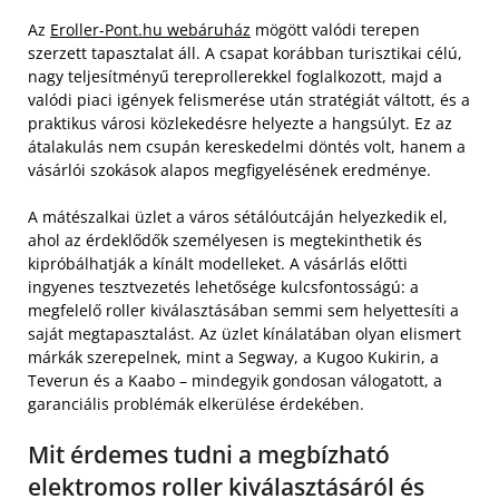
Az
Eroller-Pont.hu webáruház
mögött valódi terepen
szerzett tapasztalat áll. A csapat korábban turisztikai célú,
nagy teljesítményű tereprollerekkel foglalkozott, majd a
valódi piaci igények felismerése után stratégiát váltott, és a
praktikus városi közlekedésre helyezte a hangsúlyt. Ez az
átalakulás nem csupán kereskedelmi döntés volt, hanem a
vásárlói szokások alapos megfigyelésének eredménye.
A mátészalkai üzlet a város sétálóutcáján helyezkedik el,
ahol az érdeklődők személyesen is megtekinthetik és
kipróbálhatják a kínált modelleket. A vásárlás előtti
ingyenes tesztvezetés lehetősége kulcsfontosságú: a
megfelelő roller kiválasztásában semmi sem helyettesíti a
saját megtapasztalást. Az üzlet kínálatában olyan elismert
márkák szerepelnek, mint a Segway, a Kugoo Kukirin, a
Teverun és a Kaabo – mindegyik gondosan válogatott, a
garanciális problémák elkerülése érdekében.
Mit érdemes tudni a megbízható
elektromos roller kiválasztásáról és